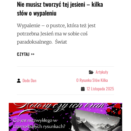
Nie musisz tworzyć tej jesieni – kilka
słów o wypaleniu
Wypalenie – o pustce, która też jest
potrzebna Jesień ma w sobie coś
paradoksalnego. Świat
NIE
CZYTAJ >>
MUSISZ
TWORZYĆ
TEJ
Categories
Artykuły
JESIENI
O Rysunku Słów Kilka
Dodo Dan
By
–
12 Listopada 2025
KILKA
SŁÓW
O
WYPALENIU