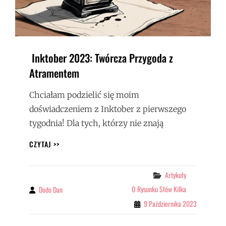
Inktober 2023: Twórcza Przygoda z
Atramentem
Chciałam podzielić się moim
doświadczeniem z Inktober z pierwszego
tygodnia! Dla tych, którzy nie znają
INKTOBER
CZYTAJ >>
2023:
TWÓRCZA
PRZYGODA
Categories
Artykuły
Z
O Rysunku Słów Kilka
Dodo Dan
By
ATRAMENTEM
9 Października 2023