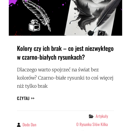
Kolory czy ich brak – co jest niezwykłego
w czarno-białych rysunkach?
Dlaczego warto spojrzeć na świat bez
kolorów? Czarno-białe rysunki to coś więcej
niż tylko brak
KOLORY
CZYTAJ >>
CZY
ICH
BRAK
Categories
Artykuły
–
O Rysunku Słów Kilka
Dodo Dan
By
CO