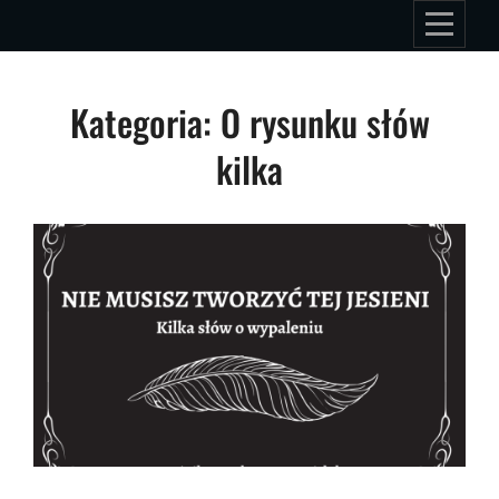
Skip
CIEŃ PISARZA
DodoDan
to
content
Kategoria:
O rysunku słów
kilka