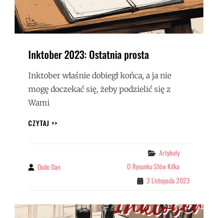
Inktober 2023: Ostatnia prosta
Inktober właśnie dobiegł końca, a ja nie
mogę doczekać się, żeby podzielić się z
Wami
INKTOBER
CZYTAJ >>
2023:
OSTATNIA
PROSTA
Categories
Artykuły
O Rysunku Słów Kilka
Dodo Dan
By
3 Listopada 2023