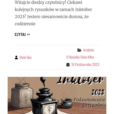
Witajcie drodzy czytelnicy! Ciekawi
kolejnych rysunków w ramach Inktober
2023? Jestem niesamowicie dumna, że
codziennie
INKTOBER
CZYTAJ >>
2023
–
WYZWANIE
Categories
Artykuły
W
O Rysunku Słów Kilka
Dodo Dan
By
PEŁNI
16 Października 2023
ROZKWITU