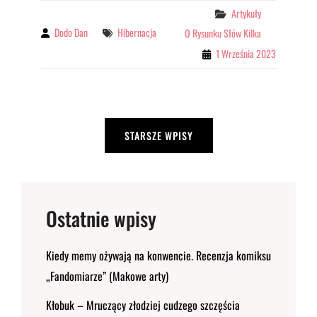
WYGLĄD
Categories
Artykuły
POSTACI
Dodo Dan
Tags
Hibernacja
By
O Rysunku Słów Kilka
1 Września 2023
Nawigacja
STARSZE WPISY
po
wpisach
Ostatnie wpisy
Kiedy memy ożywają na konwencie. Recenzja komiksu
„Fandomiarze” (Makowe arty)
Kłobuk – Mruczący złodziej cudzego szczęścia