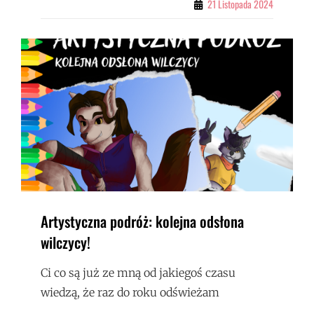
21 Listopada 2024
JEST
NIEZWYKŁEGO
W
CZARNO-
BIAŁYCH
RYSUNKACH?
Artystyczna podróż: kolejna odsłona
wilczycy!
Ci co są już ze mną od jakiegoś czasu
wiedzą, że raz do roku odświeżam