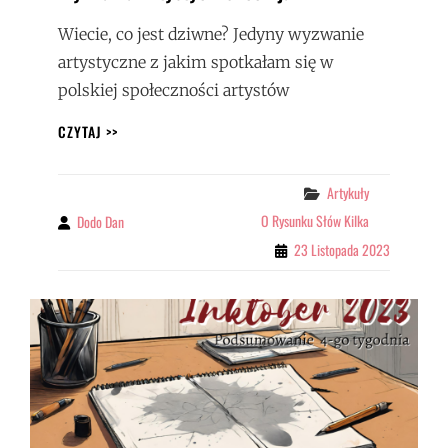
Wiecie, co jest dziwne? Jedyny wyzwanie
artystyczne z jakim spotkałam się w
polskiej społeczności artystów
WYZWANIA
CZYTAJ >>
ARTYSTYCZNE:
CO
I
Categories
Artykuły
JAK
O Rysunku Słów Kilka
Dodo Dan
By
23 Listopada 2023